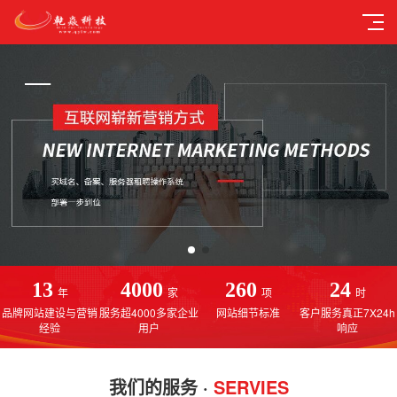
13
4000
260
24
年
家
项
时
品牌网站建设与营销
服务超4000多家企业
网站细节标准
客户服务真正7X24h
经验
用户
响应
我们的服务 ·
SERVIES