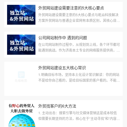
“运营内功”和“引流外...
外贸网站建设需要注意的5大核心要点
外贸网站建设需要注意的5大核心要点与乾焱科技解决
方案外贸网站与普通企业官网有本质区别，其核心目标
是面向国际市场，获取海外客户信任，并最终提升询盘
与转化。济南乾焱科技结合多年...
公司网站制作中 遇到的问题
在公司网站制作过程中，从规划到上线，各个环节都可
能遇到挑战。作为济南本土专业的网络服务提供商，济
南乾焱科技结合多年经验，为您梳理常见问题及我们的
专业解决方案。一、 项目启动...
外贸网站建设五大核心常识
1.明确目标市场，坚持本土化设计常识解读：你的网站
不是给你自己看的，是给目标国家的客户看的。不能用
一个“全球通用”的模板去应付所有市场。具体做法：语
言：必须使用目标市场的母...
外贸找客户的6大方法
1. 主动出击：搜索引擎与社交媒体营销这是成本较低
但需要长期坚持的方法，核心在于“主动寻找”和“内容吸
引”。搜索引擎优化与营销：Google搜索：使用关键词