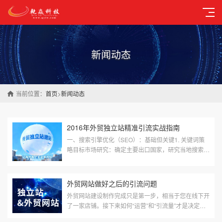
新闻动态
当前位置：
首页
>
新闻动态
2016年外贸独立站精准引流实战指南
一、搜索引擎优化（SEO）：基础但关键1. 关键词策
略目标市场研究：确定主要出口国家，研究当地搜索习
惯长尾关键词优化：针对“wholesale+产品名”、“bulk
buy+产品名”等采购意图明显...
外贸网站做好之后的引流问题
外贸网站建设制作完成只是第一步，相当于您在线下开
了一家店铺。接下来如何“运营”和“引流量”才是决定生
意成败的关键。以下是一个清晰、可操作的指南，分为