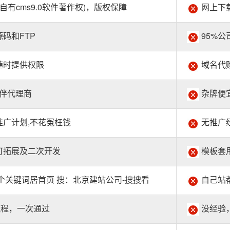
自有cms9.0软件著作权)，版权保障
网上下载
码和FTP
95%公
随时提供权限
域名代
伙伴代理商
杂牌便
广计划,不花冤枉钱
无推广
可拓展及二次开发
模板套
个关键词居首页 搜：北京建站公司-搜搜看
自己站
流程，一次通过
没经验