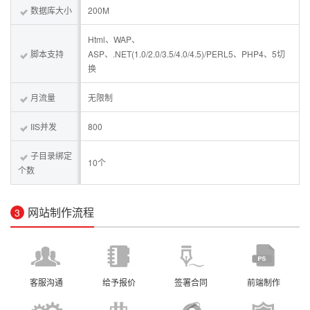
数据库大小
200M
Html、WAP、
脚本支持
ASP、.NET(1.0/2.0/3.5/4.0/4.5)/PERL5、PHP4、5切
换
月流量
无限制
IIS并发
800
子目录绑定
10个
个数
网站制作流程
3
客服沟通
给予报价
签署合同
前端制作