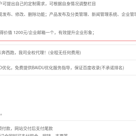
户可提出自己的定制需求，可根据自身情况调整栏目
现发布、修改、删除功能；产品发布及分类管理、新闻管理系统、企业管
得价值 1200元/企业邮箱一个，有效提升企业形象；
东奔西跑，我司全权代理！(全程无任何费用)
O优化，免费提供BAIDU优化服务指导，保证百度收录(不承诺排名)
通。
预付款，网站交付后支付尾款
签订合同时可支付现金、网转、支票等