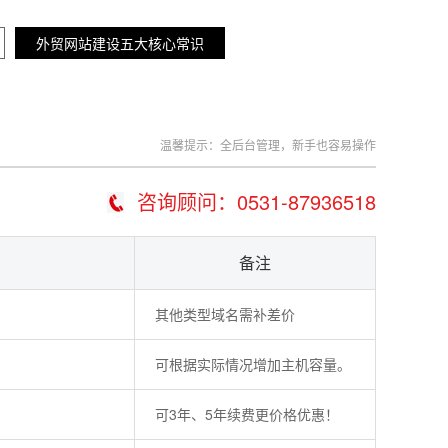
外贸网站建设五大核心常识
温馨提示：全后台管理，新手也容易操作
咨询顾问：0531-87936518
备注
其他类型域名需补差价
可根据实际情况增加主机容量。
可3年、5年续费更价格优惠！