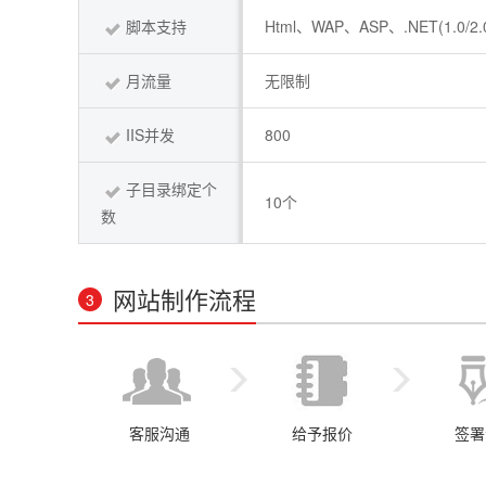
脚本支持
Html、WAP、ASP、.NET(1.0/2.
月流量
无限制
IIS并发
800
子目录绑定个
10个
数
网站制作流程
3
客服沟通
给予报价
签署