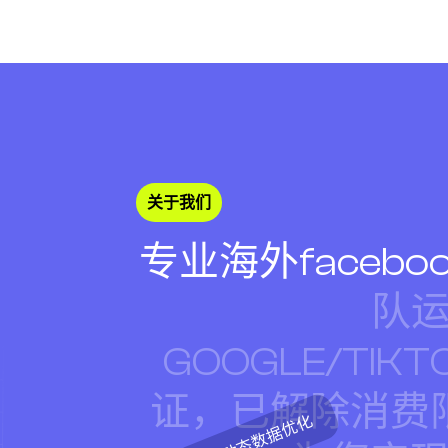
关于我们
专业海外faceb
队
G
O
O
G
L
E
/
T
I
K
T
证，已解除消费
动态数据优化