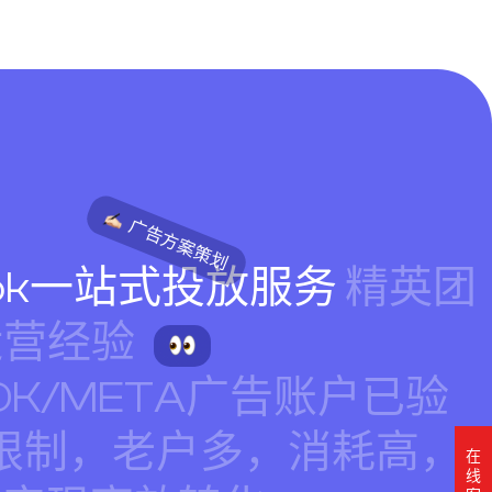
广告方案策划
ook一站式投放服务
精英团
运营经验
O
K
/
M
E
T
A
广告账户已验
限制，老户多，消耗高，
在
线